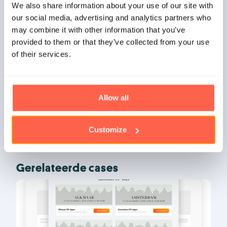
We also share information about your use of our site with
businessclubpas. Het onderscheid wordt ook visueel
our social media, advertising and analytics partners who
gemaakt doordat DOVO voor de reguliere en
may combine it with other information that you’ve
businessclub tickets een ander design gebruikt dat is
provided to them or that they’ve collected from your use
ontworpen met onze ticket editor.
of their services.
Voor de toegangscontrole gebruikt de club onze scan
app op verschillende smartphones. Doordat deze
Allow all
synchroniseren is het mogelijk om meerdere
toegangscontrole punten in te richten.
Customize
Gerelateerde cases