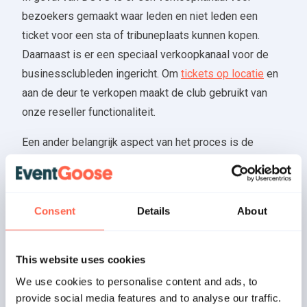
bezoekers gemaakt waar leden en niet leden een
ticket voor een sta of tribuneplaats kunnen kopen.
Daarnaast is er een speciaal verkoopkanaal voor de
businessclubleden ingericht. Om
tickets op locatie
en
aan de deur te verkopen maakt de club gebruikt van
onze reseller functionaliteit.
Een ander belangrijk aspect van het proces is de
registratie van bezoekers volgens landelijke richtlijnen.
In het aankoopproces worden daarom de verplichte
Covid-19 vragen en checks gesteld. Daarnaast wordt
Consent
Details
About
ieder ticket in een bestelling op naam en met
contactgegevens gepersonaliseerd. Dit is nodig om te
kunnen voldoen aan de eisen maar ook om business
This website uses cookies
en clubleden met tickets bij binnenkomst te kunnen
We use cookies to personalise content and ads, to
identificeren in combinatie met een leden of
provide social media features and to analyse our traffic.