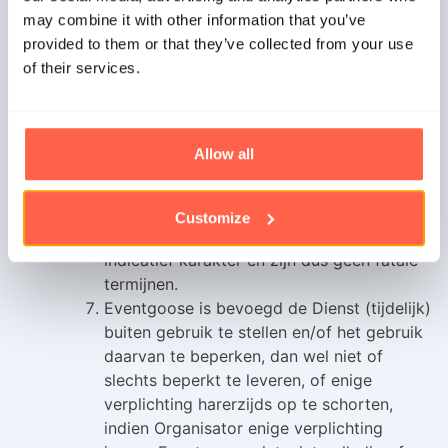
(tijdelijk) niet (volledig) beschikbaar zijn
may combine it with other information that you’ve
van, of eventuele andere fouten in de
provided to them or that they’ve collected from your use
dienstverlening van de betreffende derde
of their services.
partijen.
De artikelen 4.1 tot en met 4.4 laten
onverlet het bepaalde in artikel 3.1.
Allow all
Alle door Eventgoose genoemde
(leverings-)termijnen en (oplever-)data
gelden voor haar steeds als streefdata.
Customize
Deze termijnen en data hebben een
indicatief karakter en zijn dus geen fatale
termijnen.
Eventgoose is bevoegd de Dienst (tijdelijk)
buiten gebruik te stellen en/of het gebruik
daarvan te beperken, dan wel niet of
slechts beperkt te leveren, of enige
verplichting harerzijds op te schorten,
indien Organisator enige verplichting