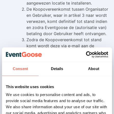
aangewezen locatie te installeren.
De Koopovereenkomst tussen Organisator
en Gebruiker, waar in artikel 3 naar wordt
verwezen, komt definitief tot stand indien
en zodra Eventgoose de (autorisatie van)
betaling door Gebruiker heeft ontvangen.
Zodra de Koopovereenkomst tot stand
komt wordt deze via e-mail aan de
Gebruiker bevestigd door Eventgoose.
Eventgoose zal diverse
betaalmogelijkheden aanbieden via de
Consent
Details
About
Dienst, waarvan de volledige lijst te vinden
is via de website en in de Dienst. De
beschikbaarheid van de diverse
This website uses cookies
betaalmogelijkheden kan variëren,
vanwege de afhankelijkheid van de
We use cookies to personalise content and ads, to
betreffende derde partijen. Eventgoose
provide social media features and to analyse our traffic.
kan niet verantwoordelijk of aansprakelijk
We also share information about your use of our site with
worden gehouden voor het uitvallen of
our social media, advertising and analytics partners who