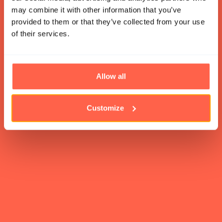
routebeschrijving toe via onze Google Maps integratie;
may combine it with other information that you’ve
Je online ticket service staat klaar om gebruikt te
provided to them or that they’ve collected from your use
worden door je bezoekers!
of their services.
Daarnaast zit onze online ticketservice boordevol unieke
functionaliteiten. Te veel om op te noemen, daarom
verwijzen we je graag naar onze feature-lijst.
Allow all
Bekijk features
Customize