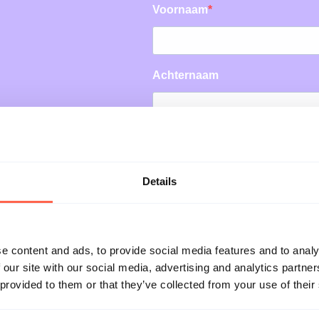
Details
 systeem en
e content and ads, to provide social media features and to analy
we zien hoe de
 our site with our social media, advertising and analytics partn
ericht kan
 provided to them or that they’ve collected from your use of their
ten met één van
op en