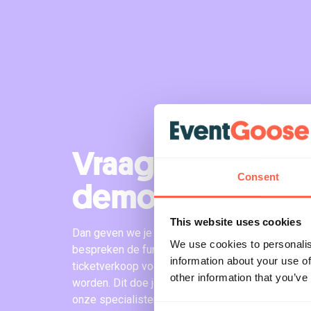
Vraag een online
Consent
demo aan!
This website uses cookies
Dan geven we je een korte rondleiding door ons
We use cookies to personalis
bespreken de functionaliteiten. Daarnaast laten 
information about your use of
ticketverkoop voor jouw evenement het beste ing
other information that you’ve
worden. Dit doe je in een videocall van ~15 minu
onze specialisten op het gebied van ticketverko