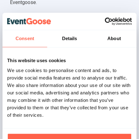
Eventgoose.
Nadat we samen de beste configuratie voor
ticketverkoop voor de Summum VIP Days hebben
besproken heeft het modelabel zelf een
Consent
Details
About
‘multisaleskanaal’ ingericht. Hier kunnen bezoekers
tickets bestellen voor de Summum VIP Days verdeelt
over 8 locaties, 4 dagen en 2 tijdsloten per dag. Via het
This website uses cookies
systeem hebben verschillende medewerkers van
We use cookies to personalise content and ads, to
Summum Woman realtime inzicht in de verkoop met
provide social media features and to analyse our traffic.
We also share information about your use of our site with
bijbehorende data en kunnen zij deze op een
our social media, advertising and analytics partners who
gebruiksvriendelijke manier zelf beheren.
may combine it with other information that you’ve
provided to them or that they’ve collected from your use
of their services.
Gerelateerde cases