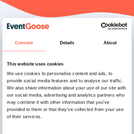
Consent
Details
About
So funktioniert es: Buchung
This website uses cookies
eines Zeitfenstertickets
We use cookies to personalise content and ads, to
provide social media features and to analyse our traffic.
Das Modul, mit dem Sie Zeitkarten buchen können,
We also share information about your use of our site with
funktioniert folgendermaßen. Ein Kunde wählt zunächst
our social media, advertising and analytics partners who
einen Tickettyp oder eine Kombination von Tickettypen aus,
may combine it with other information that you’ve
dann erscheint eine Anzeige aller verfügbaren Termine,
provided to them or that they’ve collected from your use
basierend auf der Anzahl der von Ihnen ausgewählten
of their services.
Tickets. Nach der Auswahl eines Datums werden die
verfügbaren Zeitfenster automatisch mit einem Autoscroll