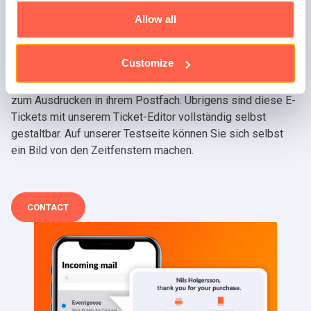
angezeigt. Wenn ein Zeitfenster ausverkauft ist, ist es nicht
mehr anklickbar und erhält eine andere Farbe. Dieses
Allow all
Modul zum Anbieten von Zeitfenstertickets wurde sowohl
für Mobilgeräte als auch für den Desktop entwickelt. Die
Customize
Besucher erhalten sofort eine Bestätigung mit der
Eintrittskarte in Form eines E-Tickets für das Handy und
zum Ausdrucken in ihrem Postfach. Übrigens sind diese E-
Tickets mit unserem Ticket-Editor vollständig selbst
gestaltbar. Auf unserer Testseite können Sie sich selbst
ein Bild von den Zeitfenstern machen.
CONTACT