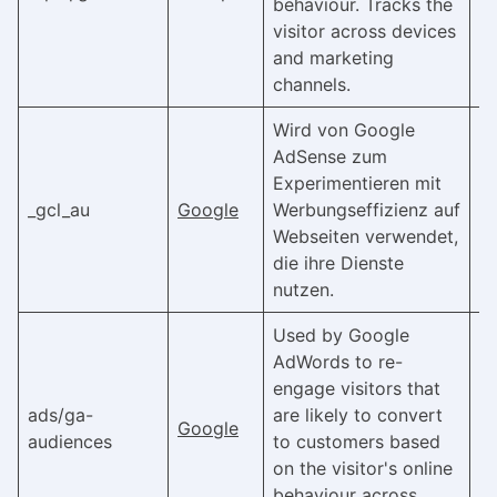
behaviour. Tracks the
visitor across devices
and marketing
channels.
Wird von Google
AdSense zum
Experimentieren mit
_gcl_au
Google
Werbungseffizienz auf
3
Webseiten verwendet,
die ihre Dienste
nutzen.
Used by Google
AdWords to re-
engage visitors that
ads/ga-
are likely to convert
Google
S
audiences
to customers based
on the visitor's online
behaviour across