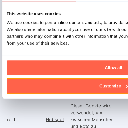
Zahlung von
Empfehlungsgebühren
zwischen Websites.
This website uses cookies
We use cookies to personalise content and ads, to provide soc
Sammelt Daten zum
We also share information about your use of our site with our
Besucherverhalten auf
partners who may combine it with other information that you’v
mehreren Webseiten,
from your use of their services.
um relevantere
Werbung zu
pagead/landing
Google
präsentieren - Dies
S
ermöglicht es der
Allow all
Webseite auch, die
Anzahl der Anzeige
Customize
der gleichen Werbung
zu begrenzen.
Dieser Cookie wird
verwendet, um
rc::f
Hubspot
zwischen Menschen
B
und Bots zu