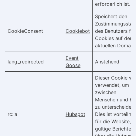
erforderlich ist.
Speichert den
Zustimmungsstat
CookieConsent
Cookiebot
des Benutzers für
Cookies auf der
aktuellen Domäne
Event
lang_redirected
Anstehend
Goose
Dieser Cookie wi
verwendet, um
zwischen
Menschen und Bo
zu unterscheiden.
rc::a
Hubspot
Dies ist vorteilhaf
für die Website, 
gültige Berichte
über die Nutzung