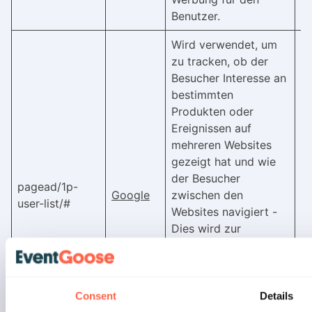
Benutzer.
Wird verwendet, um
zu tracken, ob der
Besucher Interesse an
bestimmten
Produkten oder
Ereignissen auf
mehreren Websites
gezeigt hat und wie
der Besucher
pagead/1p-
Google
zwischen den
S
user-list/#
Websites navigiert -
Dies wird zur
Messung des
Werbeaufwands
verwendet und
erleichtert die
Consent
Details